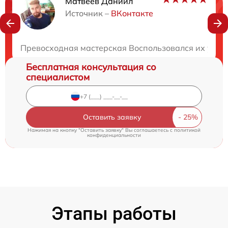
Матвеев Даниил
Нужна консультация?
Источник –
ВКонтакте
Закажите бесплатную консультацию
Превосходная мастерская Воспользовался их услуг
Бесплатная консультация со
специалистом
Оставить заявку
Нажимая на кнопку "Оставить заявку" Вы соглашаетесь c
политикой
конфиденциальности
Этапы работы